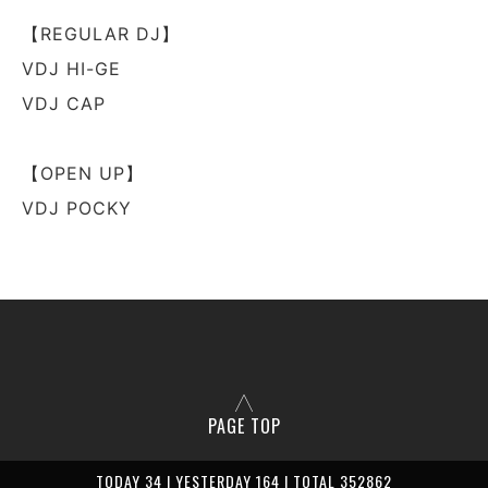
【REGULAR DJ】
VDJ HI-GE
VDJ CAP
【OPEN UP】
VDJ POCKY
PAGE TOP
TODAY 34 | YESTERDAY 164 | TOTAL 352862