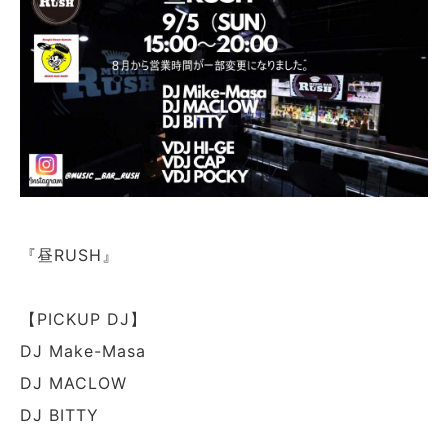
『昼RUSH』
【PICKUP DJ】
DJ Make-Masa
DJ MACLOW
DJ BITTY