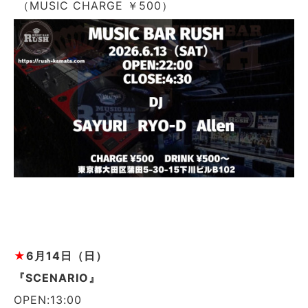
（MUSIC CHARGE ￥500）
★
6
月14日（日）
『SCENARIO』
OPEN:13:00