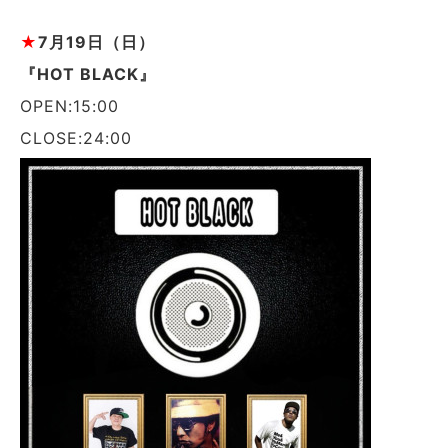
★
7
月19日（日）
『HOT BLACK』
OPEN:15:00
CLOSE:24:00