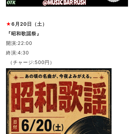
★
6
月20日（土）
『昭和歌謡祭』
開演:22:00
終演:4:30
（チャージ:500円）