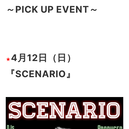
～PICK UP EVENT～
4月12日（日）
★
『SCENARIO』