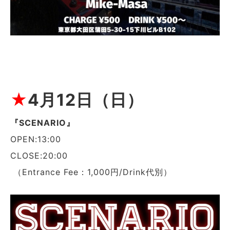
★
4月12日（日）
『SCENARIO』
OPEN:13:00
CLOSE:20:00
（Entrance Fee：1,000円/Drink代別）