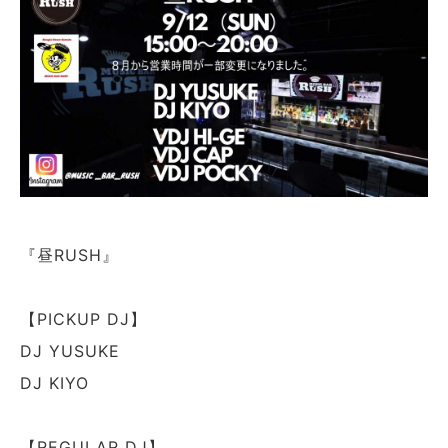
『昼RUSH』
【PICKUP DJ】
DJ YUSUKE
DJ KIYO
【REGULAR DJ】